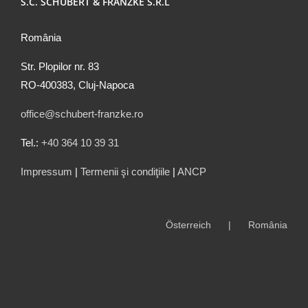
S.C. SCHUBERT & FRANZKE S.R.L
România
Str. Plopilor nr. 83
RO-400383, Cluj-Napoca
office@schubert-franzke.ro
Tel.:
+40 364 10 39 31
Impressum
|
Termenii şi condiţiile
|
ANCP
Österreich
România