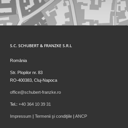
S.C. SCHUBERT & FRANZKE S.R.L
România
Str. Plopilor nr. 83
RO-400383, Cluj-Napoca
office@schubert-franzke.ro
Tel.:
+40 364 10 39 31
Impressum
|
Termenii şi condiţiile
|
ANCP