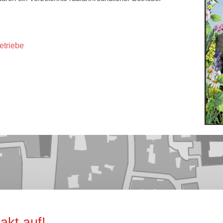
etriebe
kt auf!