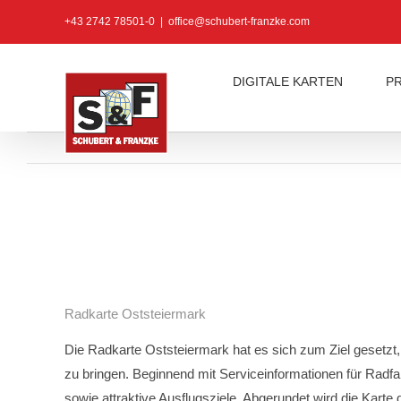
Zum
+43 2742 78501-0
|
office@schubert-franzke.com
Inhalt
springen
DIGITALE KARTEN
P
Radkarte Oststeiermark
Die Radkarte Oststeiermark hat es sich zum Ziel gesetzt
zu bringen. Beginnend mit Serviceinformationen für Radfa
sowie attraktive Ausflugsziele. Abgerundet wird die Karte 