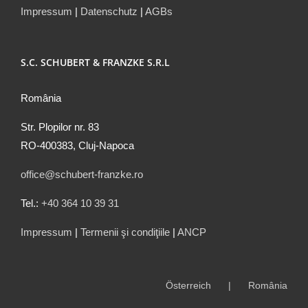
Impressum
|
Datenschutz
|
AGBs
S.C. SCHUBERT & FRANZKE S.R.L
România
Str. Plopilor nr. 83
RO-400383, Cluj-Napoca
office@schubert-franzke.ro
Tel.:
+40 364 10 39 31
Impressum
|
Termenii şi condiţiile
|
ANCP
Österreich
România