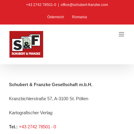
Zum
+43 2742 78501-0
|
office@schubert-franzke.com
Inhalt
Österreich
Romania
springen
Impressum
Schubert & Franzke Gesellschaft m.b.H.
Kranzbichlerstraße 57, A-3100 St. Pölten
Kartografischer Verlag
Tel.:
+43 2742 78501 - 0