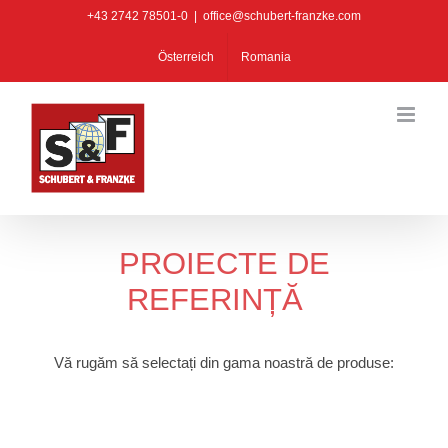
Skip
+43 2742 78501-0
|
office@schubert-franzke.com
to
Österreich
Romania
content
PROIECTE DE
REFERINȚĂ
Vă rugăm să selectați din gama noastră de produse: