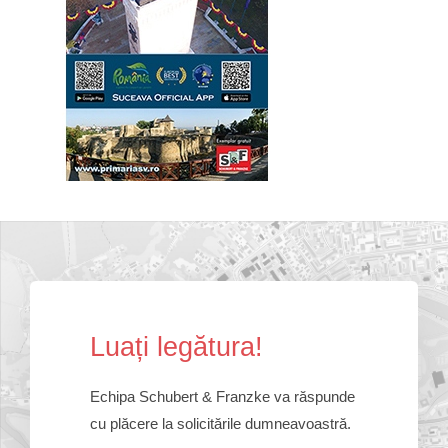
Lua
ț
i leg
ă
tura!
Echipa Schubert & Franzke va răspunde
cu plăcere la solicitările dumneavoastră.