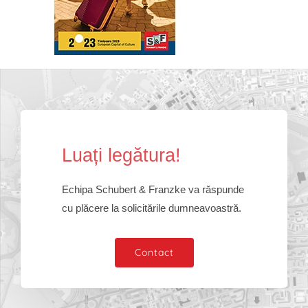
Lua
ț
i leg
ă
tura!
Echipa Schubert & Franzke va răspunde
cu plăcere la solicitările dumneavoastră.
Contact