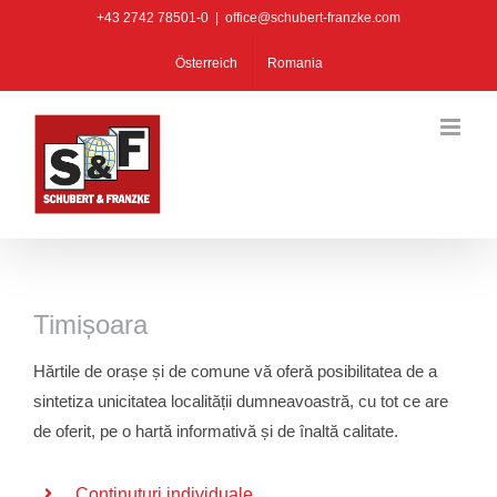
Skip
+43 2742 78501-0
|
office@schubert-franzke.com
to
Österreich
Romania
content
Timișoara
Hărtile de orașe și de comune vă oferă posibilitatea de a
sintetiza unicitatea localității dumneavoastră, cu tot ce are
de oferit, pe o hartă informativă și de înaltă calitate.
Conținuturi individuale