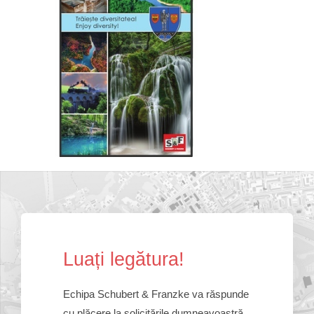
Lua
ț
i leg
ă
tura!
Echipa Schubert & Franzke va răspunde
cu plăcere la solicitările dumneavoastră.