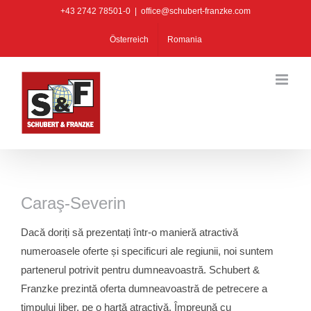
Skip
+43 2742 78501-0
|
office@schubert-franzke.com
to
Österreich
Romania
content
Caraş-Severin
Dacă doriți să prezentați într-o manieră atractivă
numeroasele oferte și specificuri ale regiunii, noi suntem
partenerul potrivit pentru dumneavoastră. Schubert &
Franzke prezintă oferta dumneavoastră de petrecere a
timpului liber, pe o hartă atractivă. Împreună cu