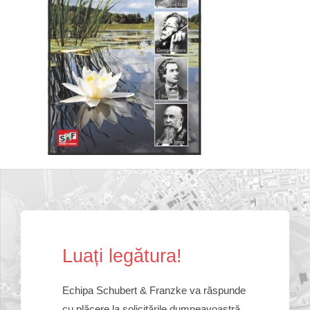
Lua
ț
i leg
ă
tura!
Echipa Schubert & Franzke va răspunde
cu plăcere la solicitările dumneavoastră.