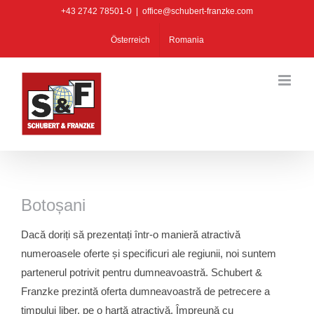
Skip
+43 2742 78501-0
|
office@schubert-franzke.com
to
Österreich
Romania
content
Botoșani
Dacă doriți să prezentați într-o manieră atractivă
numeroasele oferte și specificuri ale regiunii, noi suntem
partenerul potrivit pentru dumneavoastră. Schubert &
Franzke prezintă oferta dumneavoastră de petrecere a
timpului liber, pe o hartă atractivă. Împreună cu