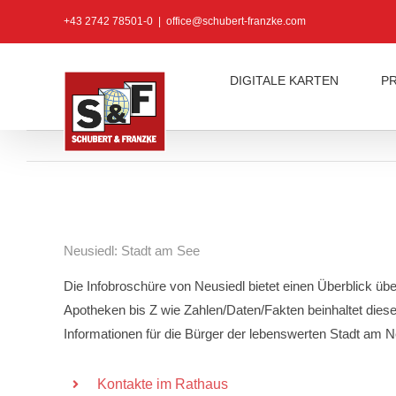
Zum
+43 2742 78501-0
|
office@schubert-franzke.com
Inhalt
springen
DIGITALE KARTEN
P
Neusiedl: Stadt am See
Die Infobroschüre von Neusiedl bietet einen Überblick üb
Apotheken bis Z wie Zahlen/Daten/Fakten beinhaltet dies
Informationen für die Bürger der lebenswerten Stadt am N
Kontakte im Rathaus